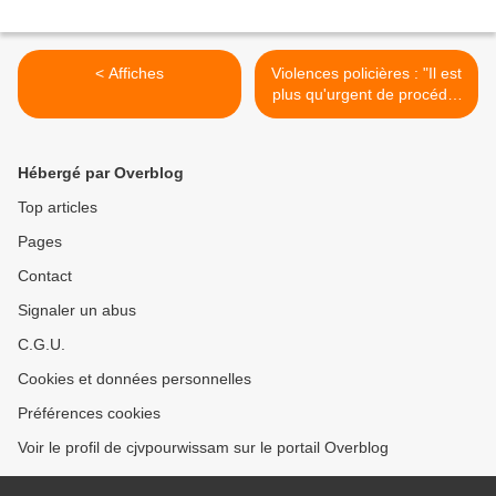
< Affiches
Violences policières : "Il est
plus qu'urgent de procéder
à une réforme globale",
selon Amnesty International
>
Hébergé par Overblog
Top articles
Pages
Contact
Signaler un abus
C.G.U.
Cookies et données personnelles
Préférences cookies
Voir le profil de cjvpourwissam sur le portail Overblog