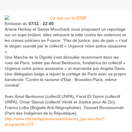
Emission du
07/11
-
22:00
Ariane Herbay et Samia Moucharik nous proposent un reportage
sur un sujet brûlant, elles retracent la lutte contre les violences et
les crimes policiers en France. "Pas de justice, pas de paix » c'est
le slogan scandé par le collectif « Urgence notre police assassine
».
Une Marche de la Dignité s'est déroulée récemment dans les
rues de Paris, initiée par Amal Bentounsi, fondatrice du collectif «
Urgence notre police assassine » et marrainée par Angela Davis.
Une délégation belge a rejoint le cortège de Paris avec sa propre
banderole "Contre le racisme d'Etat : Bruxelles-Paris, même
combat".
Avec Amal Bentounsi (collectif UNPA), Farid El-Yamni (collectif
UNPA), Omar Slaouti (collectif Vérité et Justice pour Ali Ziri),
Franco Lollia (Brigade Anti-Négrophobie), Youssef Boussoumah
(Parti des Indigènes de la République).
http://www.rtbf.be/lapremiere/emissions_par-oui-dire?
programId=272