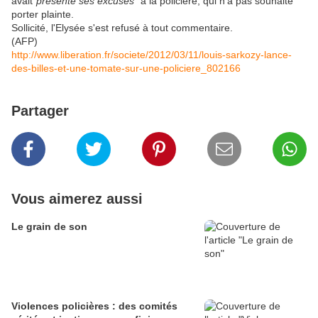
avait
"présenté ses excuses"
à la policière, qui n'a pas souhaité
porter plainte.
Sollicité, l'Elysée s'est refusé à tout commentaire.
(AFP)
http://www.liberation.fr/societe/2012/03/11/louis-sarkozy-lance-
des-billes-et-une-tomate-sur-une-policiere_802166
Partager
Vous aimerez aussi
Le grain de son
Violences policières : des comités