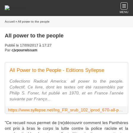
MENU
Accueil
» All power to the people
All power to the people
Publié le 17/09/2017 à 17:27
Par
cjvpourwissam
All Power to the People - Editions Syllepse
Collections Radical America: all power to the people.
Collectif, Ce livre, dont les textes ont été rassemblés par
Philip S. Foner, fut publié en 1970, et en France l'année
suivante par Franço...
https://www.syllepse.net/lng_FR_srub_102_iprod_670-all-power-to-the-people.html
"Ce recueil nous permet de (re)découvrir comment les Panthères
ont pris à bras le corps la lutte contre la police raciste et la