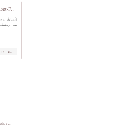
Clermont-Ferrand : interdiction d'un rassemblement à la mémoire de Wissam
e a décidé
abitant du
https://rapportsdeforce.fr/societe/clermont-ferrand-interdiction-dun-rassemblement-a-memoire-de-wissam-mort-2012-apres-arrestation-11191129