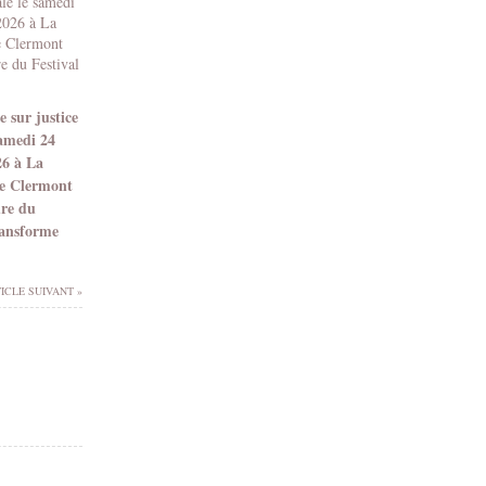
 sur justice
samedi 24
26 à La
e Clermont
dre du
ransforme
ICLE SUIVANT »