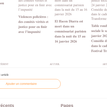
son
Violences policières :
El Hacen Diarra est
des comités vérités et
Table ronde
mort dans un
justice pour en finir
sociale le 
commissariat parisien
avec l’impunité
janvier 20
dans la nuit du 15 au
Comédie d
16 janvier 2026
dans le ca
Festival T
CÉDENT
ACCUEIL
ART
article
Ajouter un commentaire
récents
Pages