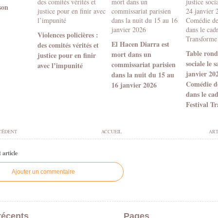
son
Violences policières :
El Hacen Diarra est
des comités vérités et
Table ronde
mort dans un
justice pour en finir
sociale le 
commissariat parisien
avec l’impunité
janvier 20
dans la nuit du 15 au
Comédie d
16 janvier 2026
dans le ca
Festival T
CÉDENT
ACCUEIL
ART
article
Ajouter un commentaire
récents
Pages