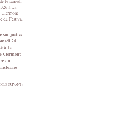
 sur justice
samedi 24
26 à La
e Clermont
dre du
ransforme
ICLE SUIVANT »