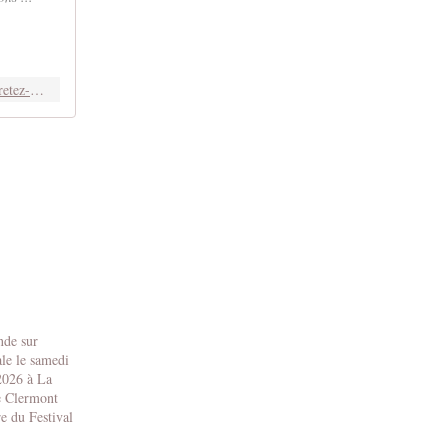
https://www.public.fr/News/Video-Beyonce-s-engage-contre-les-violences-policieres-Arretez-de-nous-tuer-1050460