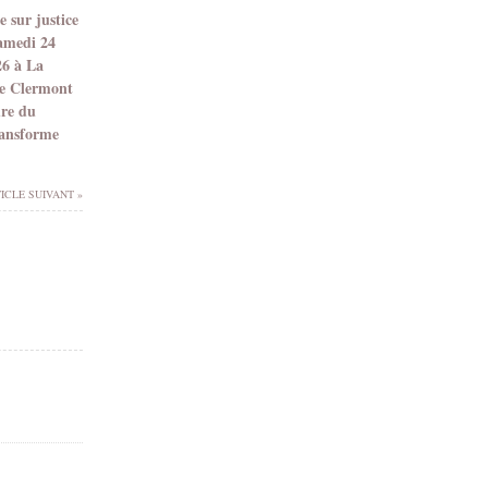
 sur justice
samedi 24
26 à La
e Clermont
dre du
ransforme
ICLE SUIVANT »