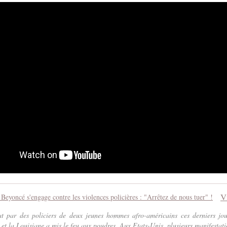
at par des policiers de deux jeunes hommes afro-américains ces derniers jo
et la Louisiane a mis le feu aux poudres. Aux Etats-Unis, plusieurs manifestatio