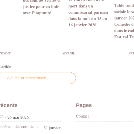
des comités vérités et
Table ronde
mort dans un
justice pour en finir
sociale le 
commissariat parisien
avec l’impunité
janvier 20
dans la nuit du 15 au
Comédie d
16 janvier 2026
dans le ca
Festival T
CÉDENT
ACCUEIL
ART
article
Ajouter un commentaire
récents
Pages
son
Contact
- 26 mai 2026
Violences policières : des comités vérités et justice pour en finir avec l’impunité
- 31 janvier