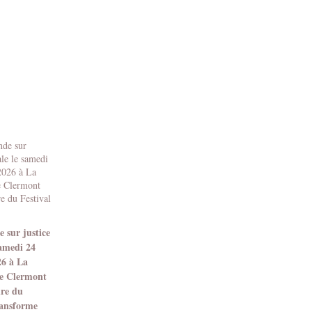
 sur justice
samedi 24
26 à La
e Clermont
dre du
ransforme