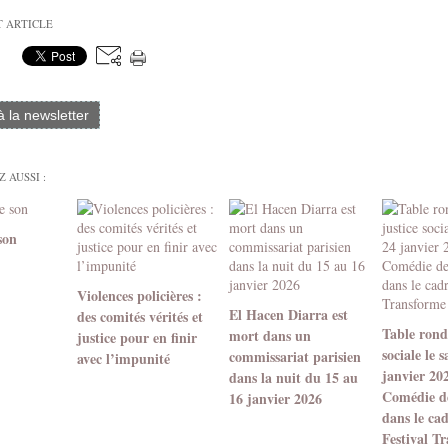
T ARTICLE
 à la newsletter
 AUSSI :
son
Violences policières :
El Hacen Diarra est
des comités vérités et
Table ronde
mort dans un
justice pour en finir
sociale le 
commissariat parisien
avec l’impunité
janvier 20
dans la nuit du 15 au
Comédie d
16 janvier 2026
dans le ca
Festival T