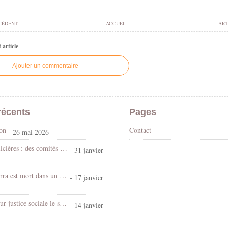
CÉDENT
ACCUEIL
ART
article
Ajouter un commentaire
récents
Pages
son
Contact
- 26 mai 2026
Violences policières : des comités vérités et justice pour en finir avec l’impunité
- 31 janvier
El Hacen Diarra est mort dans un commissariat parisien dans la nuit du 15 au 16 janvier 2026
- 17 janvier
Table ronde sur justice sociale le samedi 24 janvier 2026 à La Comédie de Clermont dans le cadre du Festival Transforme
- 14 janvier