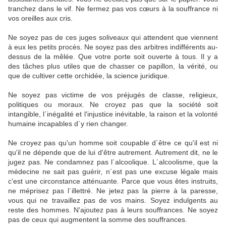
tranchez dans le vif. Ne fermez pas vos cœurs à la souffrance ni
vos oreilles aux cris.
Ne soyez pas de ces juges soliveaux qui attendent que viennent
à eux les petits procès. Ne soyez pas des arbitres indifférents au-
dessus de la mêlée. Que votre porte soit ouverte à tous. Il y a
des tâches plus utiles que de chasser ce papillon, la vérité, ou
que de cultiver cette orchidée, la science juridique.
Ne soyez pas victime de vos préjugés de classe, religieux,
politiques ou moraux. Ne croyez pas que la société soit
intangible, l´inégalité et l'injustice inévitable, la raison et la volonté
humaine incapables d´y rien changer.
Ne croyez pas qu'un homme soit coupable d´être ce qu'il est ni
qu'il ne dépende que de lui d'être autrement. Autrement dit, ne le
jugez pas. Ne condamnez pas l´alcoolique. L´alcoolisme, que la
médecine ne sait pas guérir, n´est pas une excuse légale mais
c'est une circonstance atténuante. Parce que vous êtes instruits,
ne méprisez pas l´illettré. Ne jetez pas la pierre à la paresse,
vous qui ne travaillez pas de vos mains. Soyez indulgents au
reste des hommes. N'ajoutez pas à leurs souffrances. Ne soyez
pas de ceux qui augmentent la somme des souffrances.