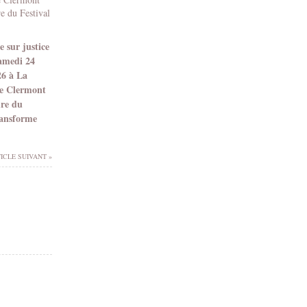
 sur justice
samedi 24
26 à La
e Clermont
dre du
ransforme
ICLE SUIVANT »