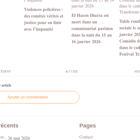
Violences policières :
El Hacen Diarra est
des comités vérités et
Table ronde
mort dans un
justice pour en finir
sociale le 
commissariat parisien
avec l’impunité
janvier 20
dans la nuit du 15 au
Comédie d
16 janvier 2026
dans le ca
Festival T
CÉDENT
ACCUEIL
ART
article
Ajouter un commentaire
récents
Pages
son
Contact
- 26 mai 2026