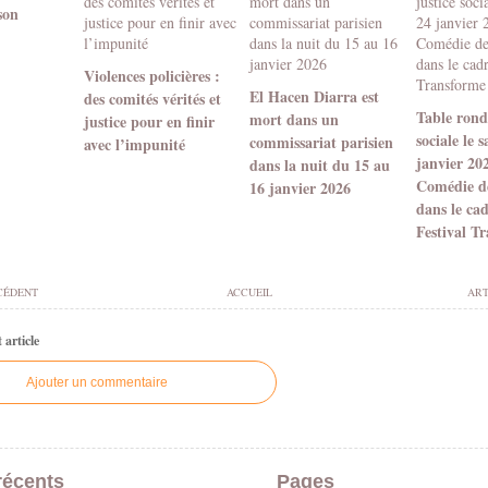
son
Violences policières :
El Hacen Diarra est
des comités vérités et
Table ronde
mort dans un
justice pour en finir
sociale le 
commissariat parisien
avec l’impunité
janvier 20
dans la nuit du 15 au
Comédie d
16 janvier 2026
dans le ca
Festival T
CÉDENT
ACCUEIL
ART
article
Ajouter un commentaire
récents
Pages