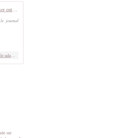
Pour ne pas laisser enterrer une troisième fois le cadavre d'Ismaël
le journal
https://www.linkedin.com/pulse/pour-ne-pas-laisser-enterrer-une-troisi%C3%A8me-fois-le-adam-du-conroy/?published=t