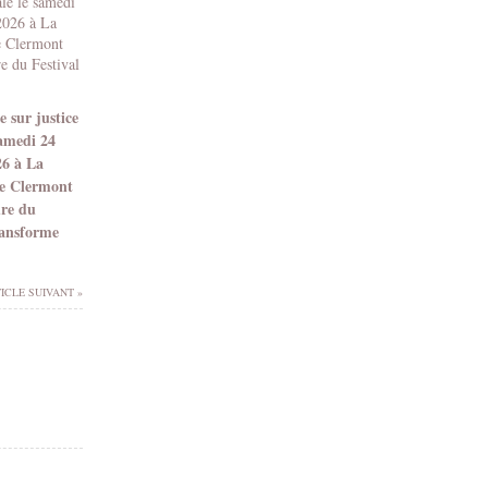
 sur justice
samedi 24
26 à La
e Clermont
dre du
ransforme
ICLE SUIVANT »