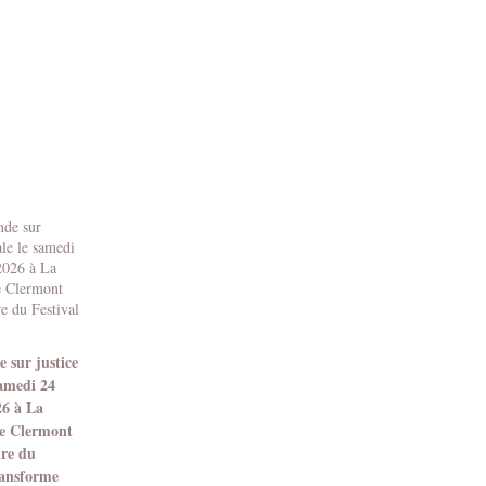
 sur justice
samedi 24
26 à La
e Clermont
dre du
ransforme