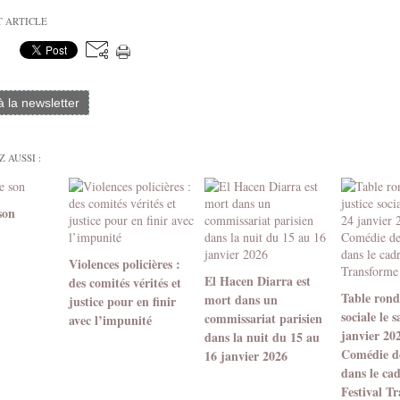
T ARTICLE
 à la newsletter
 AUSSI :
son
Violences policières :
El Hacen Diarra est
des comités vérités et
Table ronde
mort dans un
justice pour en finir
sociale le 
commissariat parisien
avec l’impunité
janvier 20
dans la nuit du 15 au
Comédie d
16 janvier 2026
dans le ca
Festival T