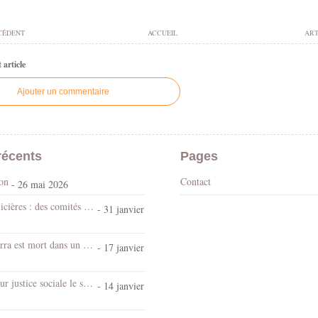
CÉDENT
ACCUEIL
ART
article
Ajouter un commentaire
récents
Pages
son
Contact
- 26 mai 2026
Violences policières : des comités vérités et justice pour en finir avec l’impunité
- 31 janvier
El Hacen Diarra est mort dans un commissariat parisien dans la nuit du 15 au 16 janvier 2026
- 17 janvier
Table ronde sur justice sociale le samedi 24 janvier 2026 à La Comédie de Clermont dans le cadre du Festival Transforme
- 14 janvier