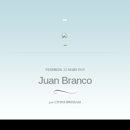
-
_
VENDREDI, 22 MARS 2019
Juan Branco
par
CJVPOURWISSAM