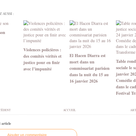
 AUSSI :
son
Violences policières :
El Hacen Diarra est
des comités vérités et
Table ronde
mort dans un
justice pour en finir
sociale le 
commissariat parisien
avec l’impunité
janvier 20
dans la nuit du 15 au
Comédie d
16 janvier 2026
dans le ca
Festival T
CÉDENT
ACCUEIL
ART
article
Ajouter un commentaire