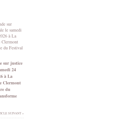
 sur justice
samedi 24
26 à La
e Clermont
dre du
ransforme
ICLE SUIVANT »