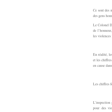
Ce sont des m
des gens honn
Le Colonel Di
de l’honneur,
les violences 
En réalité, l
et les chiffr
en cause dans
Les chiffres 
L’inspection 
pour des vio