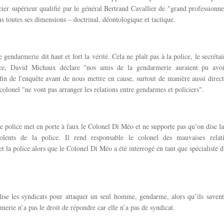
icier supérieur qualifié par le général Bertrand Cavallier de "grand professionn
ns toutes ses dimensions – doctrinal, déontologique et tactique.
 gendarmerie dit haut et fort la vérité. Cela ne plaît pas à la police, le secrétai
ce, David Michaux déclare "nos amis de la gendarmerie auraient pu avoi
 fin de l'enquête avant de nous mettre en cause, surtout de manière aussi direct
colonel "ne vont pas arranger les relations entre gendarmes et policiers".
e police met en porte à faux le Colonel Di Méo et ne supporte pas qu’on dise la 
olents de la police. Il rend responsable le colonel des mauvaises relat
t la police alors que le Colonel Di Méo a été interrogé en tant que spécialiste 
lise les syndicats pour attaquer un seul homme, gendarme, alors qu’ils saven
merie n’a pas le droit de répondre car elle n’a pas de syndicat.