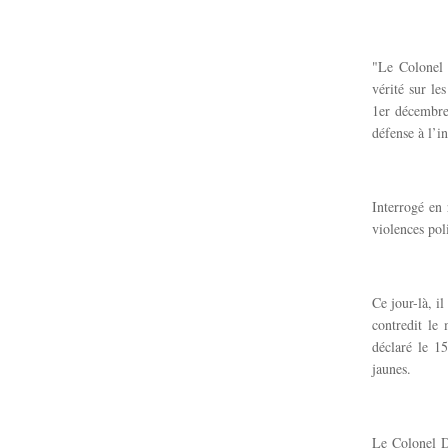
"Le Colonel
vérité sur le
1er décembre
défense à l’i
Interrogé en
violences poli
Ce jour-là, i
contredit le 
déclaré le 1
jaunes.
Le Colonel Di