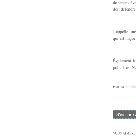
de Geneviève
doit défendre
J’appelle tou
qui est major
Également à 
policières. N
PARTAGER CE
S'inscrire
VOUS AIMEREZ