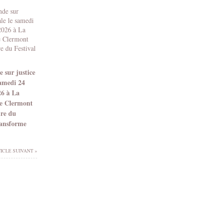
 sur justice
samedi 24
26 à La
e Clermont
dre du
ransforme
ICLE SUIVANT »