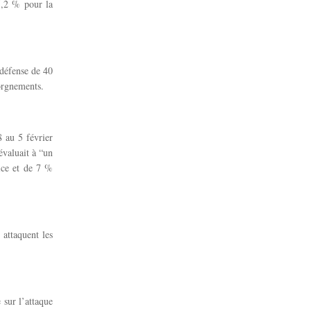
5,2 % pour la
 défense de 40
orgnements.
 au 5 février
valuait à “un
ice et de 7 %
 attaquent les
 sur l’attaque