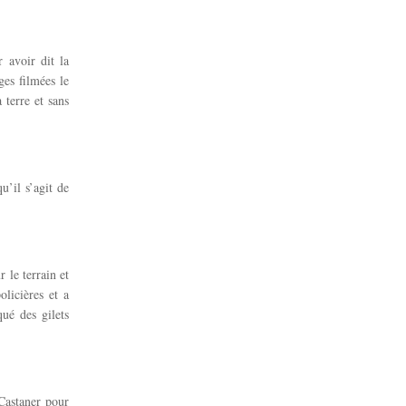
r avoir dit la
ges filmées le
terre et sans
’il s’agit de
 le terrain et
olicières et a
ué des gilets
 Castaner pour