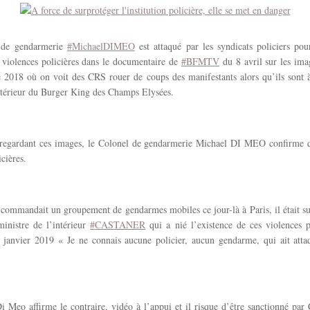
 de gendarmerie
#
MichaelDIMEO
est attaqué par les syndicats policiers pou
s violences policières dans le documentaire de
#
BFMTV
du 8 avril sur les ima
 2018 où on voit des CRS rouer de coups des manifestants alors qu’ils sont à 
ntérieur du Burger King des Champs Elysées.
 regardant ces images, le Colonel de gendarmerie Michael DI MEO confirme qu
cières.
l commandait un groupement de gendarmes mobiles ce jour-là à Paris, il était sur
ministre de l’intérieur
#
CASTANER
qui a nié l’existence de ces violences p
5 janvier 2019 « Je ne connais aucune policier, aucun gendarme, qui ait attaq
 Meo affirme le contraire, vidéo à l’appui et il risque d’être sanctionné par