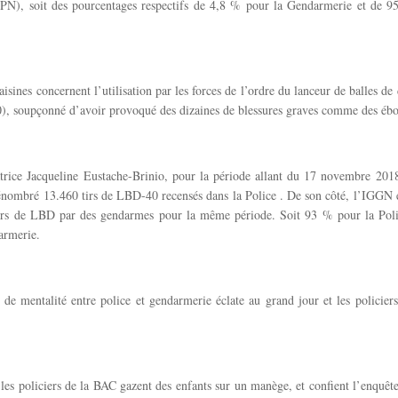
GPN), soit des pourcentages respectifs de 4,8 % pour la Gendarmerie et de 9
aisines concernent l’utilisation par les forces de l’ordre du lanceur de balles de
 soupçonné d’avoir provoqué des dizaines de blessures graves comme des éb
atrice Jacqueline Eustache-Brinio, pour la période allant du 17 novembre 2018
énombré 13.460 tirs de LBD-40 recensés dans la Police . De son côté, l’IGGN é
 tirs de LBD par des gendarmes pour la même période. Soit 93 % pour la Pol
armerie.
 de mentalité entre police et gendarmerie éclate au grand jour et les policiers
les policiers de la BAC gazent des enfants sur un manège, et confient l’enquête