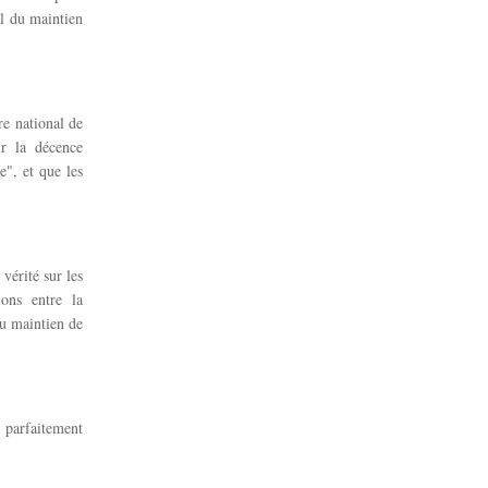
el du maintien
re national de
r la décence
e", et que les
vérité sur les
ions entre la
du maintien de
t parfaitement