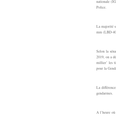
nationale (I
Police.
La majorité s
mm (LBD-40),
Selon la sén
2019, on a d
millier’ les
pour la Gend
La différence
gendarmes.
A l’heure où 