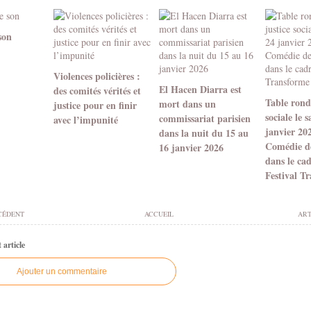
son
Violences policières :
El Hacen Diarra est
des comités vérités et
Table ronde
mort dans un
justice pour en finir
sociale le 
commissariat parisien
avec l’impunité
janvier 20
dans la nuit du 15 au
Comédie d
16 janvier 2026
dans le ca
Festival T
CÉDENT
ACCUEIL
ART
article
Ajouter un commentaire