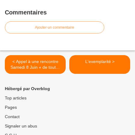
Commentaires
Ajouter un commentaire
< Appel à une rencontre
L'exemplarité >
Samedi 8 Juin « de toutes
les forces en lutte sur le
plan social, climatique et
des droits fondamentaux »
Hébergé par Overblog
sur Clermont-Ferrand
Top articles
Pages
Contact
Signaler un abus