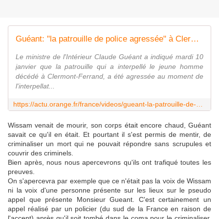
Guéant: "la patrouille de police agressée" à Clermont-Ferrand
Le ministre de l'Intérieur Claude Guéant a indiqué mardi 10
janvier que la patrouille qui a interpellé le jeune homme
décédé à Clermont-Ferrand, a été agressée au moment de
l'interpellat...
https://actu.orange.fr/france/videos/gueant-la-patrouille-de-police-agressee-a-clermont-ferrand-CNT000001987p2.html
Wissam venait de mourir, son corps était encore chaud, Guéant
savait ce qu'il en était. Et pourtant il s'est permis de mentir, de
criminaliser un mort qui ne pouvait répondre sans scrupules et
couvrir des criminels.
Bien après, nous nous apercevrons qu'ils ont trafiqué toutes les
preuves.
On s'apercevra par exemple que ce n'était pas la voix de Wissam
ni la voix d'une personne présente sur les lieux sur le pseudo
appel que présente Monsieur Gueant. C'est certainement un
appel réalisé par un policier (du sud de la France en raison de
l'accent) après qu'il soit tombé dans le coma pour le criminaliser.