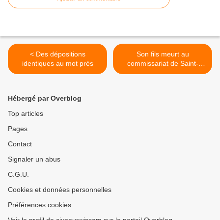
< Des dépositions
Son fils meurt au
identiques au mot près
commissariat de Saint-
Malo, il veut " faire éclater
la vérité " >
Hébergé par Overblog
Top articles
Pages
Contact
Signaler un abus
C.G.U.
Cookies et données personnelles
Préférences cookies