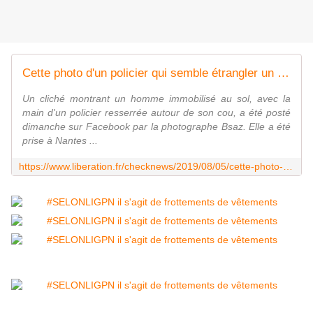
Cette photo d'un policier qui semble étrangler un homme a-t-elle été prise à Nantes ce week-end ?
Un cliché montrant un homme immobilisé au sol, avec la
main d'un policier resserrée autour de son cou, a été posté
dimanche sur Facebook par la photographe Bsaz. Elle a été
prise à Nantes ...
https://www.liberation.fr/checknews/2019/08/05/cette-photo-d-un-policier-qui-semble-etrangler-un-homme-a-t-elle-ete-prise-a-nantes-ce-week-end_1743810