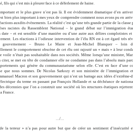
 fils qui s’est mis à pleurer face à ce déferlement de haine.
important et le plus grave n’est pas là. Il est évidemment dramatique d’en arriver
 est bien plus important à mes yeux de comprendre comment nous avons pu en arriver
réactions auxdits évènements. La réalité c’est qu’une très grande partie de la classe p
èses racistes du Rassemblent National – le grand débat sur l’immigration éta
n date – et est sensible d’une manière ou d’une autre aux délires complotistes et 
ement. Les réactions à l’odieuse intervention de l’élu RN est à cet égard très rév
du gouvernement – Bruno Le Maire et Jean-Michel Blanquer – loin d
llement le comportement obscène de cet élu ont rajouté un « mais » à leur con
le voile n’était pas souhaitable dans nos sociétés. Même lorsqu’une ministre, Ma
a citer, se met en tête de condamner elle ne condamne pas dans l’absolu mais parc
portements qui génère du communautarisme selon elle. C’est en face d’une co
ne que nous sommes. De Nicolas Sarkozy et son ministère de l’immigration et 
mmanuel Macron et son gouvernement qui n’est un barrage aux idées d’extrême-d
électrique du terme en passant par François Hollande et sa déchéance de national
es décennies que l’on a construit une société où les structures étatiques rejetten
la France.
../...
de la terreur » n’a pas pour autre but que de créer un sentiment d’insécurité e