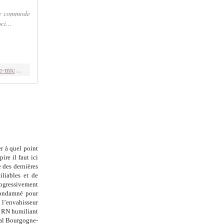
ire commode
ci...
https://blogs.mediapart.fr/marwen-belkaid/blog/181019/les-conditions-du-pire-propos-de-mickael-harpon-et-de-l-hysterie-francaise-1
r à quel point
ire il faut ici
e des dernières
iliables et de
rogressivement
condamné pour
 l’envahisseur
u RN humiliant
nal Bourgogne-