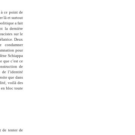
 à ce point de
 là et surtout
olitique a fait
nt la dernière
racistes sur le
élatrice. Deux
e condamner
damnation pour
rlène Schiappa
e que c’est ce
nstruction de
de l’identité
roite que dans
ité, voilà des
t en bloc toute
t de tenter de