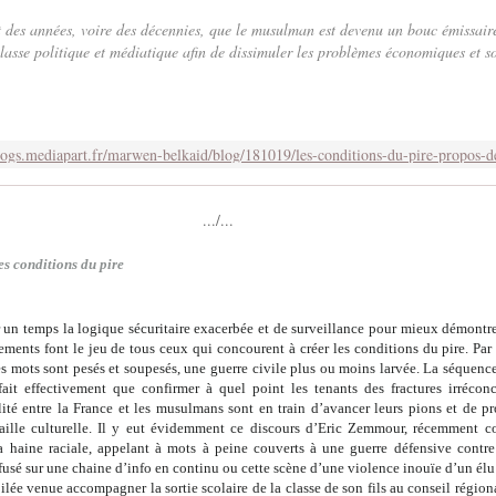
it des années, voire des décennies, que le musulman est devenu un bouc émissa
lasse politique et médiatique afin de dissimuler les problèmes économiques et so
../...
es conditions du pire
 un temps la logique sécuritaire exacerbée et de surveillance pour mieux démontre
ments font le jeu de tous ceux qui concourent à créer les conditions du pire. Par p
es mots sont pesés et soupesés, une guerre civile plus ou moins larvée. La séquenc
ait effectivement que confirmer à quel point les tenants des fractures irréconc
lité entre la France et les musulmans sont en train d’avancer leurs pions et de p
taille culturelle. Il y eut évidemment ce discours d’Eric Zemmour, récemment 
la haine raciale, appelant à mots à peine couverts à une guerre défensive contre
usé sur une chaine d’info en continu ou cette scène d’une violence inouïe d’un él
lée venue accompagner la sortie scolaire de la classe de son fils au conseil régio