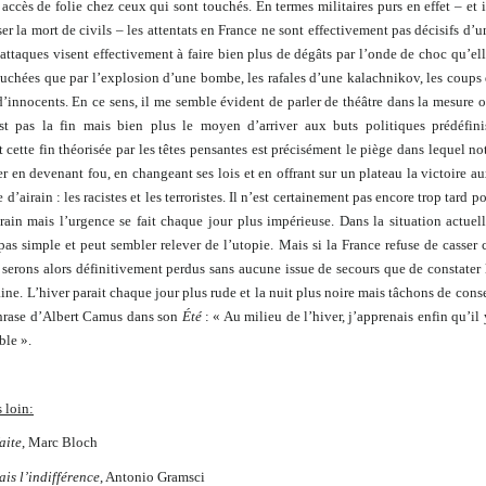
ccès de folie chez ceux qui sont touchés. En termes militaires purs en effet – et i
er la mort de civils – les attentats en France ne sont effectivement pas décisifs d’
 attaques visent effectivement à faire bien plus de dégâts par l’onde de choc qu’el
touchées que par l’explosion d’une bombe, les rafales d’une kalachnikov, les coups
’innocents. En ce sens, il me semble évident de parler de théâtre dans la mesure o
t pas la fin mais bien plus le moyen d’arriver aux buts politiques prédéfini
t cette fin théorisée par les têtes pensantes est précisément le piège dans lequel no
r en devenant fou, en changeant ses lois et en offrant sur un plateau la victoire a
d’airain : les racistes et les terroristes. Il n’est certainement pas encore trop tard p
rain mais l’urgence se fait chaque jour plus impérieuse. Dans la situation actuell
pas simple et peut sembler relever de l’utopie. Mais si la France refuse de casser 
 serons alors définitivement perdus sans aucune issue de secours que de constater 
aine. L’hiver parait chaque jour plus rude et la nuit plus noire mais tâchons de conse
hrase d’Albert Camus dans son
Été
: « Au milieu de l’hiver, j’apprenais enfin qu’il
ble ».
s loin:
aite
, Marc Bloch
is l’indifférence
, Antonio Gramsci