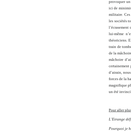
provoquer un a
ici de minimis
militaire. Ces
les sociétés 
l’écrasement d
lui-même n’es
théoriciens. E
train de tombe
de la mâchoire 
mâchoire d’ai
certainement 
d’airain, nous
forces de la h
magnifique p
un été invinci
Pour aller plu
L’Etrange déf
Pourquoi je ha