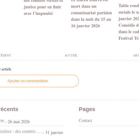
des comités vérités et
Table ronde
mort dans un
justice pour en finir
sociale le 
commissariat parisien
avec l’impunité
janvier 20
dans la nuit du 15 au
Comédie d
16 janvier 2026
dans le ca
Festival T
CÉDENT
ACCUEIL
ART
article
Ajouter un commentaire
récents
Pages
son
Contact
- 26 mai 2026
Violences policières : des comités vérités et justice pour en finir avec l’impunité
- 31 janvier