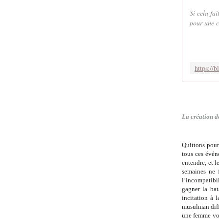
Si cela fa
pour une c
.
La création d
Quittons pour
tous ces événe
entendre, et l
semaines ne f
l’incompatibi
gagner la ba
incitation à 
musulman diff
une femme voi