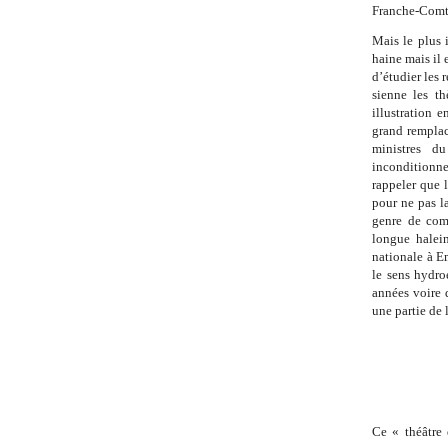
Franche-Comté,
Mais le plus 
haine mais il
d’étudier les 
sienne les th
illustration e
grand remplac
ministres 
inconditionne
rappeler que 
pour ne pas l
genre de com
longue halei
nationale à E
le sens hydro
années voire d
une partie de 
.
Ce « théâtre 