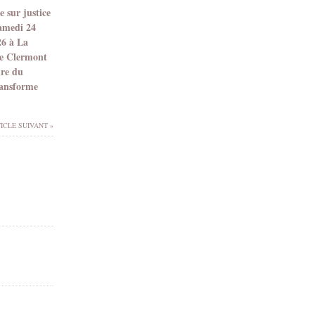
 sur justice
samedi 24
26 à La
e Clermont
dre du
ransforme
ICLE SUIVANT »