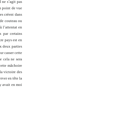
l ne s’agit pas
un point de vue
les créent dans
 de couteau ou
ù l’attentat en
s par certains
tre pays est en
ux deux parties
our casser cette
e cela ne sera
cette mâchoire
la victoire des
rver en tête la
 y avait en moi