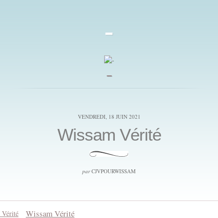
-
_
VENDREDI, 18 JUIN 2021
Wissam Vérité
par
CJVPOURWISSAM
Wissam Vérité