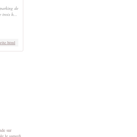
 parking de
trois h...
rite.html