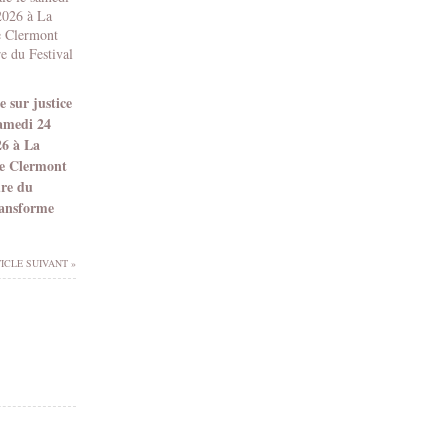
 sur justice
samedi 24
26 à La
e Clermont
dre du
ransforme
ICLE SUIVANT »