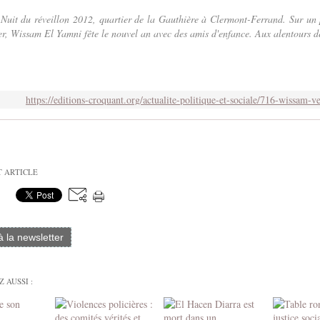
uit du réveillon 2012, quartier de la Gauthière à Clermont-Ferrand. Sur un
er, Wissam El Yamni fête le nouvel an avec des amis d'enfance. Aux alentours de 
https://editions-croquant.org/actualite-politique-et-sociale/716-wissam-ve
T ARTICLE
 à la newsletter
 AUSSI :