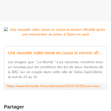
Une nouvelle vidéo remet en cause la version officielle après une intervention de police à Stains en août
Les images, que " Le Monde " a pu visionner, montrent sous
un nouveau jour les conditions des tirs de deux membres de
la BAC sur un couple dans cette ville de Seine-Saint-Denis,
la nuit du 15 au 16
https://www.lemonde.fr/societe/article/2021/10/26/une-nouvelle-video-remet-en-cause-la-version-officielle-apres-une-intervention-de-police-a-stains-en-aout_6099875_3224.html
Partager