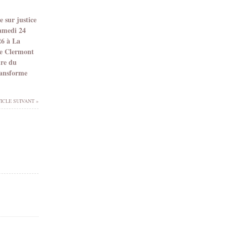
r
x
 sur justice
Y
samedi 24
M
26 à La
k
e Clermont
X
dre du
O
ransforme
h
ICLE SUIVANT »