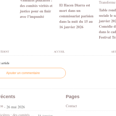
Violences policières :
El Hacen Diarra est
des comités vérités et
Table ronde
mort dans un
justice pour en finir
sociale le 
commissariat parisien
avec l’impunité
janvier 20
dans la nuit du 15 au
Comédie d
16 janvier 2026
dans le ca
Festival T
CÉDENT
ACCUEIL
ART
article
Ajouter un commentaire
récents
Pages
son
Contact
- 26 mai 2026
Violences policières : des comités vérités et justice pour en finir avec l’impunité
- 31 janvier