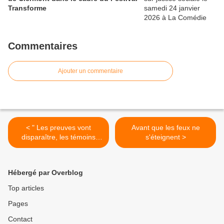
Transforme
Commentaires
Ajouter un commentaire
< " Les preuves vont
Avant que les feux ne
disparaître, les témoins
s'éteignent >
vont s'évanouir, les
enquêteurs vont protéger
les policiers "
Hébergé par Overblog
Top articles
Pages
Contact