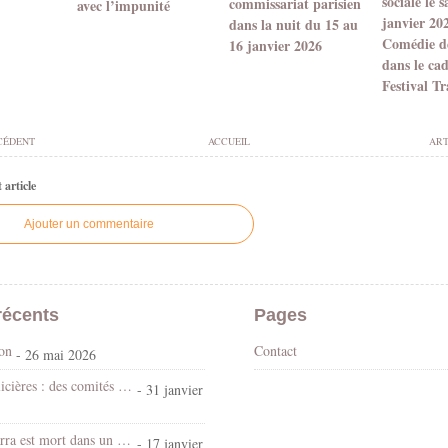
sociale le 
commissariat parisien
avec l’impunité
janvier 20
dans la nuit du 15 au
Comédie d
16 janvier 2026
dans le ca
Festival T
CÉDENT
ACCUEIL
ART
article
Ajouter un commentaire
récents
Pages
son
Contact
- 26 mai 2026
Violences policières : des comités vérités et justice pour en finir avec l’impunité
- 31 janvier
El Hacen Diarra est mort dans un commissariat parisien dans la nuit du 15 au 16 janvier 2026
- 17 janvier