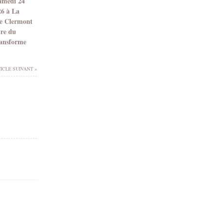
samedi 24
26 à La
e Clermont
dre du
ransforme
ICLE SUIVANT »