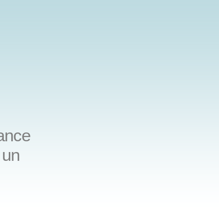
hance
 un