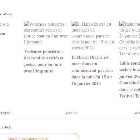
 AUSSI :
son
Violences policières :
El Hacen Diarra est
des comités vérités et
Table ronde
mort dans un
justice pour en finir
sociale le 
commissariat parisien
avec l’impunité
janvier 20
dans la nuit du 15 au
Comédie d
16 janvier 2026
dans le ca
Festival T
CÉDENT
ACCUEIL
ART
article
Ajouter un commentaire