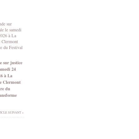
 sur justice
samedi 24
26 à La
e Clermont
dre du
ransforme
ICLE SUIVANT »