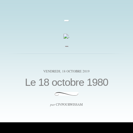
-
_
VENDREDI, 18 OCTOBRE 2019
Le 18 octobre 1980
par
CJVPOURWISSAM