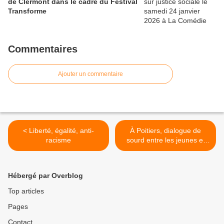
de Clermont dans le cadre du Festival
Transforme
Commentaires
Ajouter un commentaire
< Liberté, égalité, anti-
À Poitiers, dialogue de
racisme
sourd entre les jeunes et
leur secrétaire d'État >
Hébergé par Overblog
Top articles
Pages
Contact