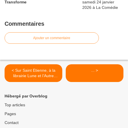
Transforme
Commentaires
Ajouter un commentaire
< Sur Saint Etienne, à la
... >
librairie Lune et l’Autre
samedi 26 juin de 11h à
12h30, suivie dans l’après-
midi, à partir de 14h, d’une
Hébergé par Overblog
table-ronde à l’Amicale du
Crêt de Roch sur le thème
Top articles
de la violence d’État.
Pages
Contact