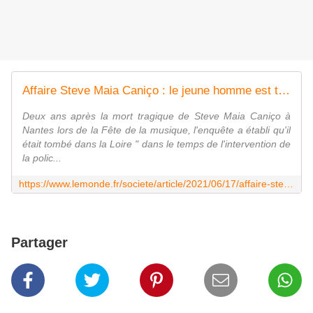
Affaire Steve Maia Caniço : le jeune homme est tombé dans la Loire au moment de l'intervention policière, selon le parquet
Deux ans après la mort tragique de Steve Maia Caniço à
Nantes lors de la Fête de la musique, l'enquête a établi qu'il
était tombé dans la Loire " dans le temps de l'intervention de
la polic...
https://www.lemonde.fr/societe/article/2021/06/17/affaire-steve-maia-canico-le-jeune-homme-est-tombe-dans-la-loire-au-moment-de-l-intervention-policiere-selon-le-parquet_6084592_3224.html
Partager