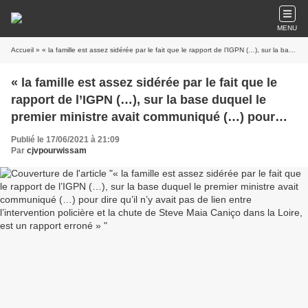
MENU
Accueil
» « la famille est assez sidérée par le fait que le rapport de l’IGPN (…), sur la base duquel le premier ministre avait communiqué (…) pour dire qu’il n’y avait pas de lien entre l’intervention policière et la chute de Steve Maia Caniço dans la Loire, est un rapport erroné »
« la famille est assez sidérée par le fait que le
rapport de l’IGPN (…), sur la base duquel le
premier ministre avait communiqué (…) pour
dire qu’il n’y avait pas de lien entre
Publié le 17/06/2021 à 21:09
l’intervention policière et la chute de Steve Maia
Par
cjvpourwissam
Caniço dans la Loire, est un rapport erroné »