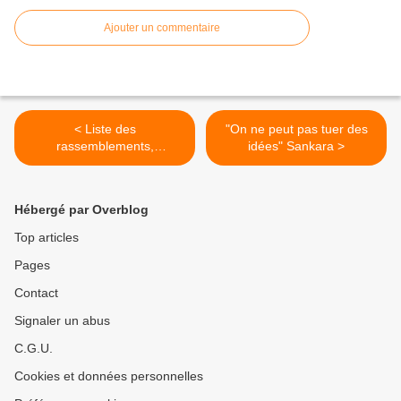
Ajouter un commentaire
< Liste des
"On ne peut pas tuer des
rassemblements,
idées" Sankara >
manifestations et autres
contre les violences
policières qui vont avoir lieu
Hébergé par Overblog
samedi 22 novembre
Top articles
Pages
Contact
Signaler un abus
C.G.U.
Cookies et données personnelles