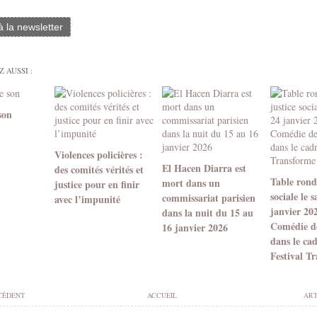
 à la newsletter
 AUSSI :
son
Violences policières :
El Hacen Diarra est
des comités vérités et
Table ronde
mort dans un
justice pour en finir
sociale le 
commissariat parisien
avec l’impunité
janvier 20
dans la nuit du 15 au
Comédie d
16 janvier 2026
dans le ca
Festival T
CÉDENT
ACCUEIL
ART