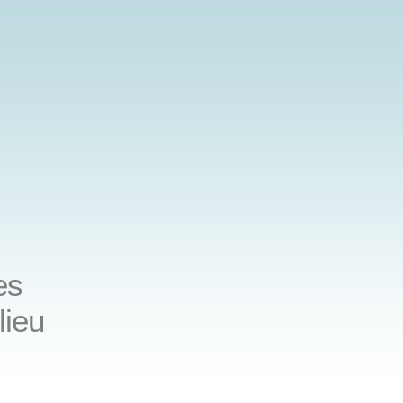
es
lieu