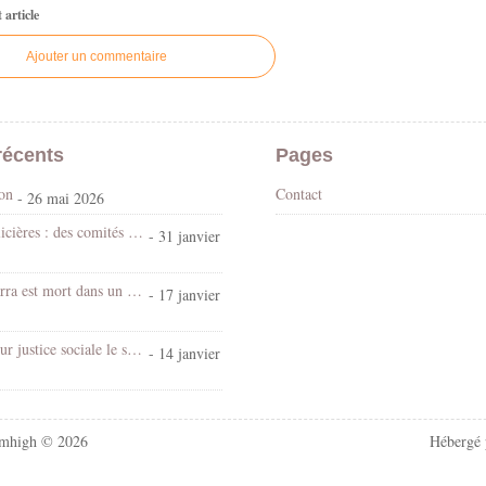
article
Ajouter un commentaire
récents
Pages
son
Contact
- 26 mai 2026
Violences policières : des comités vérités et justice pour en finir avec l’impunité
- 31 janvier
El Hacen Diarra est mort dans un commissariat parisien dans la nuit du 15 au 16 janvier 2026
- 17 janvier
Table ronde sur justice sociale le samedi 24 janvier 2026 à La Comédie de Clermont dans le cadre du Festival Transforme
- 14 janvier
mhigh © 2026
Hébergé