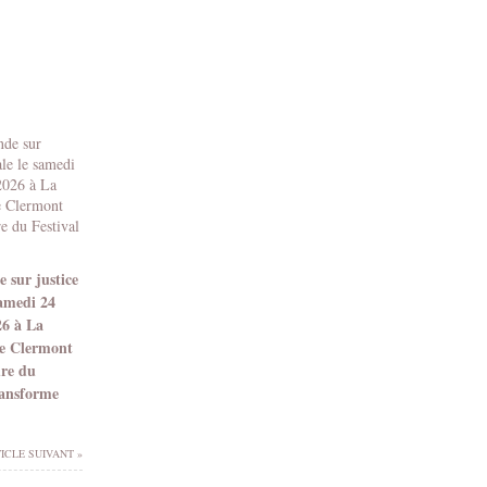
 sur justice
samedi 24
26 à La
e Clermont
dre du
ransforme
ICLE SUIVANT »