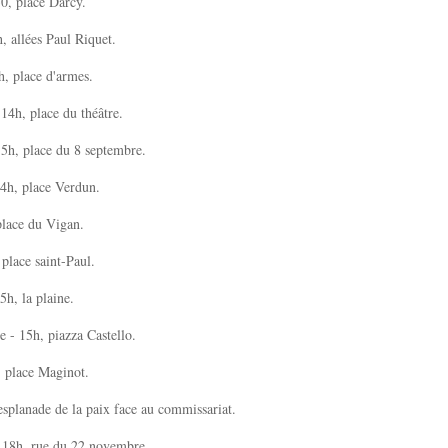
0, place Darcy.
h, allées Paul Riquet.
4h, place d'armes.
14h, place du théâtre.
5h, place du 8 septembre.
14h, place Verdun.
place du Vigan.
 place saint-Paul.
5h, la plaine.
ie - 15h, piazza Castello.
, place Maginot.
esplanade de la paix face au commissariat.
, 18h, rue du 22 novembre.