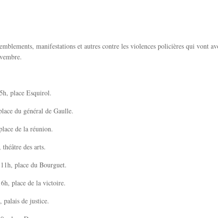
semblements, manifestations et autres contre les violences policières qui vont av
ovembre.
5h, place Esquirol.
 place du général de Gaulle.
 place de la réunion.
 théâtre des arts.
,11h, place du Bourguet.
6h, place de la victoire.
 palais de justice.