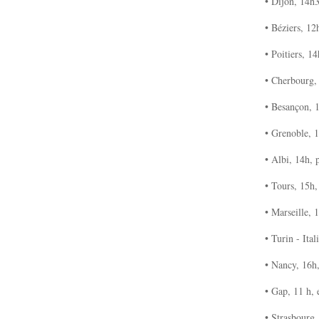
• Dijon, 14h3
• Béziers, 12
• Poitiers, 1
• Cherbourg, 
• Besançon, 1
• Grenoble, 
• Albi, 14h, 
• Tours, 15h,
• Marseille, 1
• Turin - Ital
• Nancy, 16h
• Gap, 11 h, 
• Strasbourg