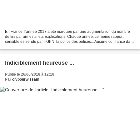
En France, l'année 2017 a été marquée par une augmentation du nombre
de tirs par armes à feu. Explications. Chaque année, ce même rapport
sensible est rendu par l'IGPN, la police des polices... Aucune confiance dans
une institution dont les enquêteurs...
Indiciblement heureuse ...
Publié le 26/06/2018 à 12:18
Par
cjvpourwissam