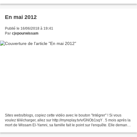
En mai 2012
Publié le 16/06/2018 à 19:41
Par
cjvpourwissam
Sites webs/blogs, copiez cette vidéo avec le bouton "Intégrer" ! Si vous
voulez télécharger, allez sur http://myreplay.tv/v/GNOb1sqY . 5 mois après la
mort de Wissam El-Yamni, sa famille fait le point sur l'enquête. Elle demande
que lumière soit faite...