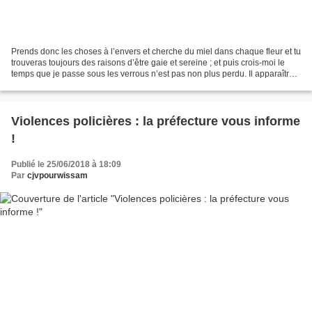
Prends donc les choses à l’envers et cherche du miel dans chaque fleur et tu
trouveras toujours des raisons d’être gaie et sereine ; et puis crois-moi le
temps que je passe sous les verrous n’est pas non plus perdu. Il apparaîtra
dans le grand équilibre...
Violences policières : la préfecture vous informe
!
Publié le 25/06/2018 à 18:09
Par
cjvpourwissam