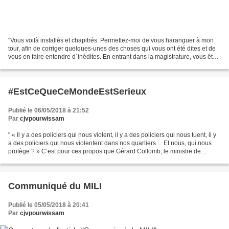
"Vous voilà installés et chapitrés. Permettez-moi de vous haranguer à mon
tour, afin de corriger quelques-unes des choses qui vous ont été dites et de
vous en faire entendre d´inédites. En entrant dans la magistrature, vous êtes
devenus des fonctionnaires...
#EstCeQueCeMondeEstSerieux
Publié le 06/05/2018 à 21:52
Par
cjvpourwissam
" « Il y a des policiers qui nous violent, il y a des policiers qui nous tuent, il y
a des policiers qui nous violentent dans nos quartiers… Et nous, qui nous
protège ? » C’est pour ces propos que Gérard Collomb, le ministre de
l’Intérieur, a déposé plainte...
Communiqué du MILI
Publié le 05/05/2018 à 20:41
Par
cjvpourwissam