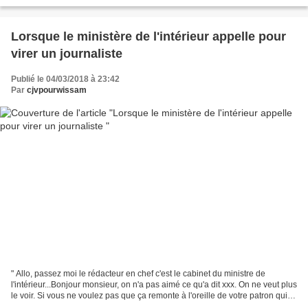
Lorsque le ministère de l'intérieur appelle pour
virer un journaliste
Publié le 04/03/2018 à 23:42
Par
cjvpourwissam
" Allo, passez moi le rédacteur en chef c'est le cabinet du ministre de
l'intérieur...Bonjour monsieur, on n'a pas aimé ce qu'a dit xxx. On ne veut plus
le voir. Si vous ne voulez pas que ça remonte à l'oreille de votre patron qui a
besoin des services...