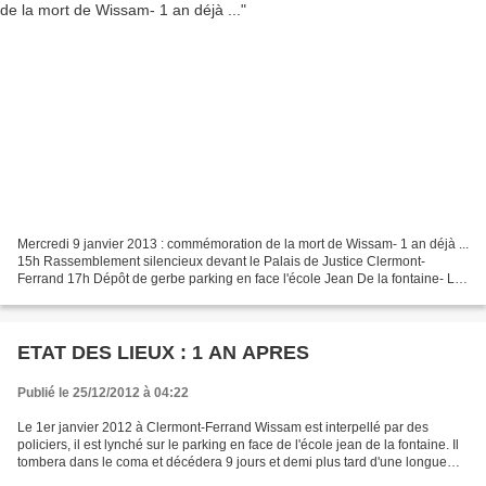
Mercredi 9 janvier 2013 : commémoration de la mort de Wissam- 1 an déjà ...
15h Rassemblement silencieux devant le Palais de Justice Clermont-
Ferrand 17h Dépôt de gerbe parking en face l'école Jean De la fontaine- La
Gauthière 19h30 Projection/débat Cinéma...
ETAT DES LIEUX : 1 AN APRES
Publié le 25/12/2012 à 04:22
Le 1er janvier 2012 à Clermont-Ferrand Wissam est interpellé par des
policiers, il est lynché sur le parking en face de l'école jean de la fontaine. Il
tombera dans le coma et décédera 9 jours et demi plus tard d'une longue
agonie. Retour sur une longue...